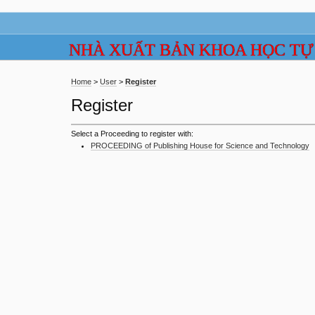
NHÀ XUẤT BẢN KHOA HỌC TỰ
Home
>
User
>
Register
Register
Select a Proceeding to register with:
PROCEEDING of Publishing House for Science and Technology