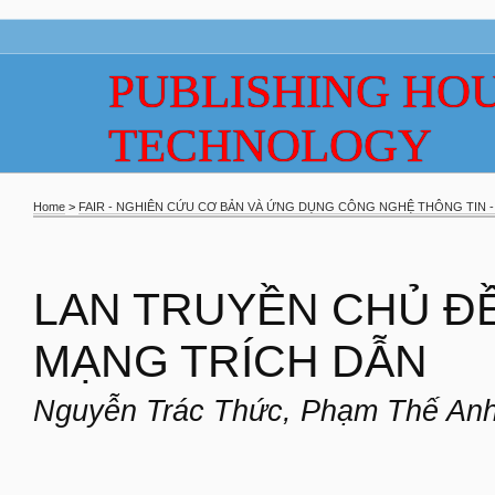
PUBLISHING HOU
TECHNOLOGY
Home
>
FAIR - NGHIÊN CỨU CƠ BẢN VÀ ỨNG DỤNG CÔNG NGHỆ THÔNG TIN - 
LAN TRUYỀN CHỦ Đ
MẠNG TRÍCH DẪN
Nguyễn Trác Thức, Phạm Thế Anh