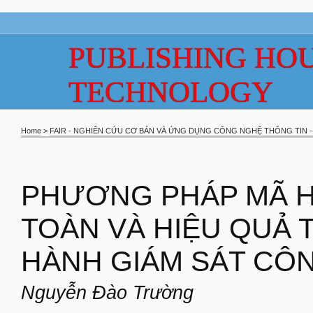
PUBLISHING HOU
TECHNOLOGY
Home
>
FAIR - NGHIÊN CỨU CƠ BẢN VÀ ỨNG DỤNG CÔNG NGHỆ THÔNG TIN - 
PHƯƠNG PHÁP MÃ H
TOÀN VÀ HIỆU QUẢ
HÀNH GIÁM SÁT CÔ
Nguyễn Đào Trường